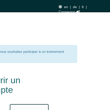
en
|
de
|
fr
|
Connexion
 vous souhaitez participer à un événement
rir un
pte