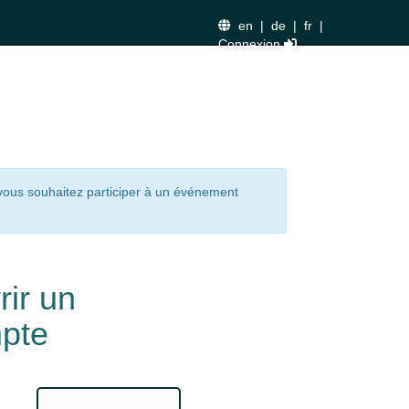
en
|
de
|
fr
|
Connexion
 vous souhaitez participer à un événement
rir un
pte