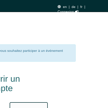
en
|
de
|
fr
|
Connexion
 vous souhaitez participer à un événement
rir un
pte