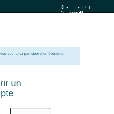
en
|
de
|
fr
|
Connexion
 vous souhaitez participer à un événement
rir un
pte