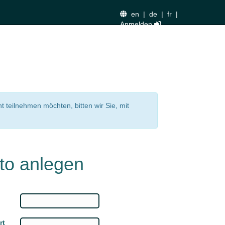
en
|
de
|
fr
|
Anmelden
nt teilnehmen möchten, bitten wir Sie, mit
to anlegen
rt