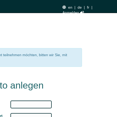
en
|
de
|
fr
|
Anmelden
nt teilnehmen möchten, bitten wir Sie, mit
to anlegen
rt