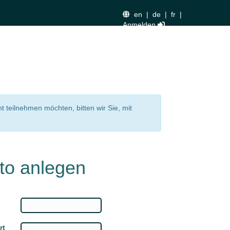
en
|
de
|
fr
|
Anmelden
nt teilnehmen möchten, bitten wir Sie, mit
to anlegen
rt