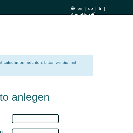
en
|
de
|
fr
|
Anmelden
nt teilnehmen möchten, bitten wir Sie, mit
to anlegen
rt