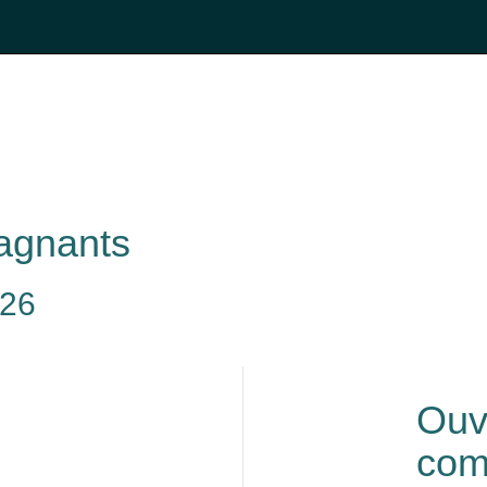
agnants
026
n
Ouv
com